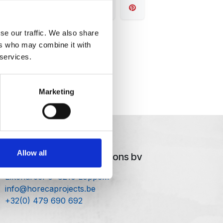
se our traffic. We also share
ers who may combine it with
 services.
Marketing
Allow all
ntact Crombez Distributions bv
Eikendreef 6 8210 Loppem
info@horecaprojects.be
+32(0) 479 690 692