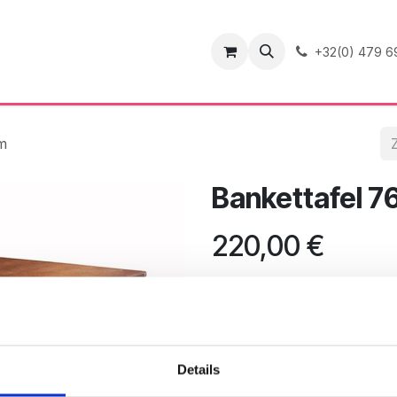
ence
Contact
+32(0) 479 6
m
Bankettafel 
220,00
€
Aa
Toevoegen aan verlangli
Details
Algemene voorwaarden