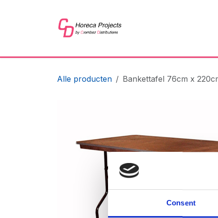
Overslaan naar inhoud
Home
Shop
Refer
Alle producten
Bankettafel 76cm x 220c
Consent