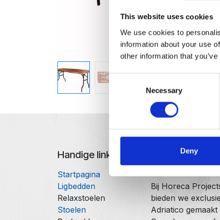
This website uses cookies
We use cookies to personalis
information about your use of
other information that you’ve
Consent
Necessary
Selection
Deny
Handige links
Over ons
Startpagina
Ligbedden
Bij Horeca Projec
Relaxstoelen
bieden we exclusie
Stoelen
Adriatico gemaakt