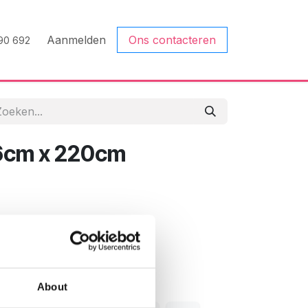
Aanmelden
Ons contacteren
90 692
76cm x 220cm
n winkelmandje toevoegen
jst
About