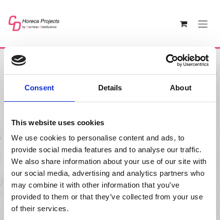
Overslaan naar inhoud
Consent
Details
About
Handige links
Startpagina
Ligbedden
This website uses cookies
Relaxstoelen
We use cookies to personalise content and ads, to
Stoelen
provide social media features and to analyse our traffic.
Barkrukken
We also share information about your use of our site with
Tafels
our social media, advertising and analytics partners who
Juridische afdeling
may combine it with other information that you’ve
Contact
provided to them or that they’ve collected from your use
of their services.