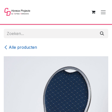
Overslaan naar inhoud
Alle producten