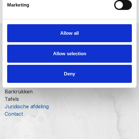
Marketing
Allow all
Handige links
Allow selection
Startpagina
Ligbedden
Deny
Relaxstoelen
Stoelen
Barkrukken
Tafels
Juridische afdeling
Contact