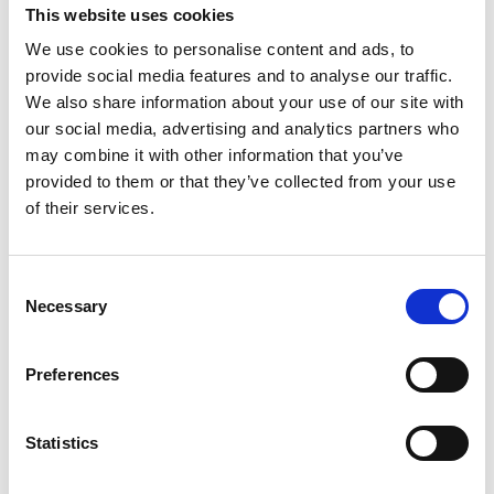
This website uses cookies
Metalen stoel in hamerslag met stoffen zitting. Zeer
We use cookies to personalise content and ads, to
gemakkelijk voor vergaderingen en zeer comfortabel.
provide social media features and to analyse our traffic.
Afmetingen : 44cm b x 58cm d x 94cm hoog. Zitting is
We also share information about your use of our site with
47cm hoog. Stapelbaar per 10. Zijn ook per 30
our social media, advertising and analytics partners who
stapelbaar op speciale transportkar.
may combine it with other information that you’ve
provided to them or that they’ve collected from your use
45,00
€
of their services.
Consent
Necessary
Aan winkelmandje toevoegen
Selection
Toevoegen aan verlanglijst
Preferences
Algemene voorwaarden
Gratis levering binnen België
Statistics
Leveringsmoment in overleg.