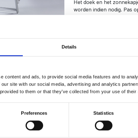
Het doek en het zonnekapj
worden indien nodig. Pas o
minder dan de helft van de pr
beneden alle niveau. Doeke
plooit door erop de drukken
stand, het RVS is niet 316 
verwittigd man is er twee wa
Details
370,00
€
e content and ads, to provide social media features and to analy
KLEURENKAART MODEL 60
 our site with our social media, advertising and analytics partn
 provided to them or that they’ve collected from your use of their
Aa
Preferences
Statistics
Toevoegen aan verlangli