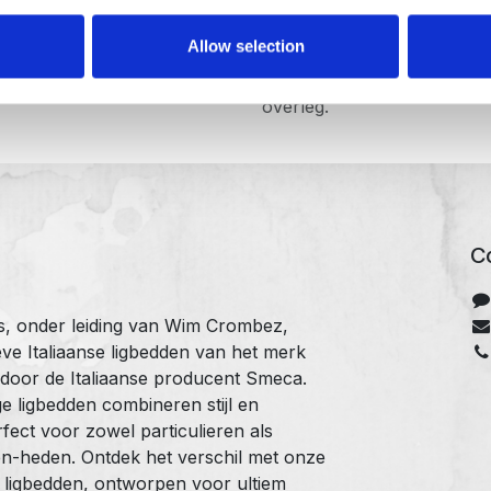
Algemene voorwaarden
Gratis levering binnen
Allow selection
België
Leveringsmoment in
overleg.
Co
ts, onder leiding van Wim Crombez,
ve Italiaanse ligbedden van het merk
 door de Italiaanse producent Smeca.
 ligbedden combineren stijl en
ect voor zowel particulieren als
n-heden. Ontdek het verschil met onze
se ligbedden, ontworpen voor ultiem