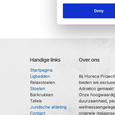
Deny
Handige links
Over ons
Startpagina
Ligbedden
Bij Horeca Projec
Relaxstoelen
bieden we exclusie
Stoelen
Adriatico gemaakt
Barkrukken
Onze hoogwaardige
Tafels
duurzaamheid, perf
Juridische afdeling
wellnessaangelege
Contact
originele Italiaan