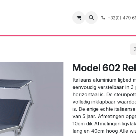
ence
Contact
+32(0) 479 6
Model 602 Re
Italiaans aluminium ligbed 
eenvoudig verstelbaar in 3 
horizontaal is. De steunpo
volledig inklapbaar waardo
is. De enige echte italiaan
van 5 jaar. Afmetingen op
10cm dik Afmetingen ligvl
lang en 40cm hoog Alle wiss