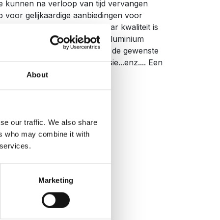
e kunnen na verloop van tijd vervangen
p voor gelijkaardige aanbiedingen voor
ijs. Ziet er gelijkaardig uit maar kwaliteit is
n scheuren binnen het jaar, aluminium
, zonnekap blijft niet staan in de gewenste
maar een goedkopere 304 versie...enz.... Een
ard....
About
se our traffic. We also share
2
ers who may combine it with
 services.
n winkelmandje toevoegen
Marketing
jst