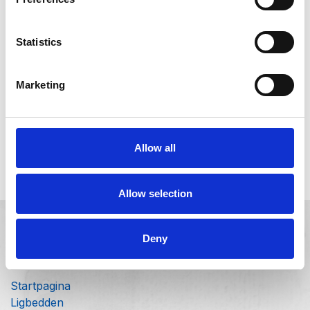
Aan winkelmandje toevoegen
Statistics
Toevoegen aan verlanglijst
Marketing
Algemene voorwaarden
Gratis levering binnen België
Leveringsmoment in overleg.
Allow all
Allow selection
Deny
Handige links
Startpagina
Ligbedden