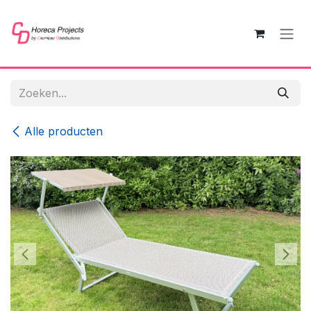
Overslaan naar inhoud
Alle producten