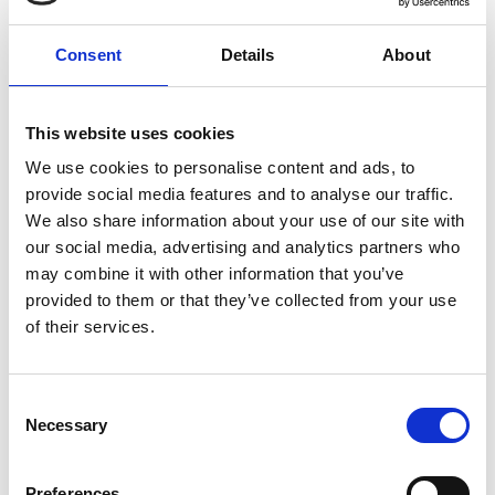
gelijkaardig uit maar kwaliteit is beneden alle niveau.
Doeken scheuren binnen het jaar, aluminium plooit
Consent
Details
About
door erop de drukken, zonnekap blijft niet staan in de
gewenste stand, het RVS is niet 316 maar een
goedkopere 304 versie...enz.... Een verwittigd man is er
This website uses cookies
twee waard....
We use cookies to personalise content and ads, to
provide social media features and to analyse our traffic.
430,00
€
We also share information about your use of our site with
our social media, advertising and analytics partners who
KLEURENKAART MODEL BIG
may combine it with other information that you’ve
provided to them or that they’ve collected from your use
of their services.
Consent
Necessary
Selection
Preferences