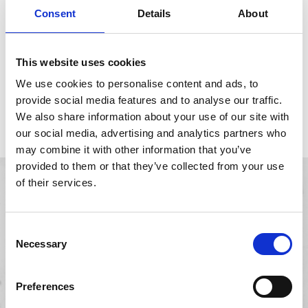
Verkoop je producten online
Consent
Details
About
Chat
Chat, mail gateway en privé kanalen
This website uses cookies
Geïnstalleerde lokalisaties /
We use cookies to personalise content and ads, to
provide social media features and to analyse our traffic.
grootboekschema's
We also share information about your use of our site with
our social media, advertising and analytics partners who
België - Boekhouding
may combine it with other information that you’ve
provided to them or that they’ve collected from your use
of their services.
Handige links
Consent
Startpagina
Necessary
Selection
Ligbedden
Relaxstoelen
Preferences
Stoelen