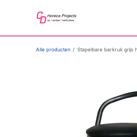
Overslaan naar inhoud
Home
Shop
Refer
Alle producten
Stapelbare barkruk grijs