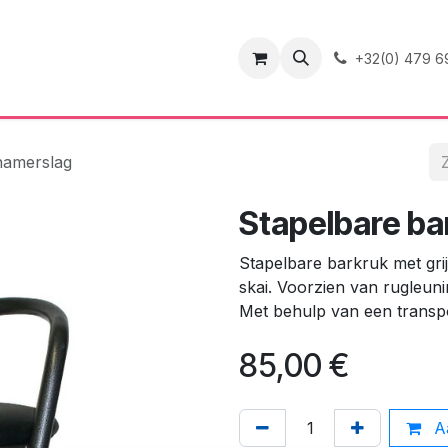
ence
Contact
+32(0) 479 6
 hamerslag
Stapelbare ba
Stapelbare barkruk met grij
skai. Voorzien van rugleun
Met behulp van een transpo
85,00
€
Aa