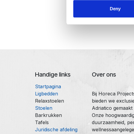
Deny
Handige links
Over ons
Startpagina
Ligbedden
Bij Horeca Projec
Relaxstoelen
bieden we exclusie
Stoelen
Adriatico gemaakt
Barkrukken
Onze hoogwaardige
Tafels
duurzaamheid, perf
Juridische afdeling
wellnessaangelege