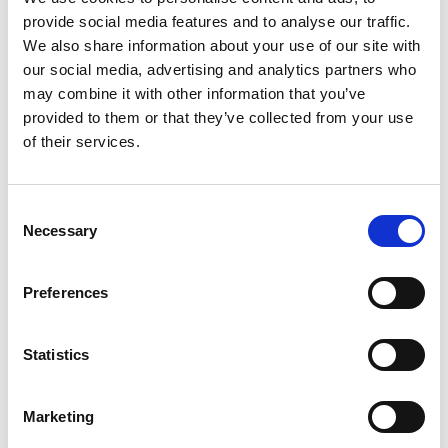
inspanning. Vaak volstaat het om het ligbed regelmatig
provide social media features and to analyse our traffic.
af te spoelen met water om vuil en stof te verwijderen.
We also share information about your use of our site with
Voor een grondigere reiniging kunt u gebruikmaken
our social media, advertising and analytics partners who
van een mild schoonmaakmiddel zonder agressieve
may combine it with other information that you’ve
bestanddelen. Dankzij de roestvrije eigenschappen
provided to them or that they’ve collected from your use
blijven aluminium ligbedden ook bij langdurige
of their services.
blootstelling aan zon en vocht in goede conditie.
Daarnaast kunt u steeds terecht bij onze eigen
hersteldienst.
Consent
Necessary
Selection
Hoe kiest u het juiste model?
Bij het selecteren van de juiste aluminium ligbedden is
Preferences
het belangrijk om rekening te houden met uw gebruik
en voorkeuren. Let bij de
aankoop van uw ligbed
op
de volgende aspecten:
Statistics
Kies een model met verstelbare rugleuning voor
Marketing
optimaal comfort
Bepaal of u een ligbed met of zonder wielen nodig