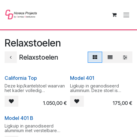
Overslaan naar inhoud
Relaxstoelen
Relaxstoelen
California Top
Model 401
Deze kip/kantelstoel waarvan
Ligkuip in geanodiseerd
het kader volledig
aluminium. Deze stoel is
vervaardigd is uit aluminium
verstelbaar in 3 posities.
behoort bij de topklasse in zijn
1.050,00
€
175,00
€
segment. De doek zit volledig
Deze ligkuip is ideaal aan het
opgespannen in het kader
zwembad of op het strand. De
waardoor deze stoel top is
doek is vervangbaar indien
Model 401 B
qua ligcomfort.
nodig.
Ligkuip in geanodiseerd
aluminium met verstelbare
armleuningen. Deze stoel is