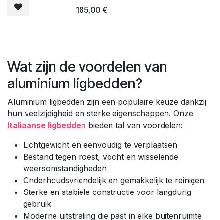
verstelbaar in 3 posities.
185,00
€
Deze ligkuip is ideaal aan het
zwembad of op het strand. De
doek is vervangbaar indien
nodig.
Wat zijn de voordelen van
aluminium ligbedden?
Aluminium ligbedden zijn een populaire keuze dankzij
hun veelzijdigheid en sterke eigenschappen. Onze
Italiaanse ligbedden
bieden tal van voordelen:
Lichtgewicht en eenvoudig te verplaatsen
Bestand tegen roest, vocht en wisselende
weersomstandigheden
Onderhoudsvriendelijk en gemakkelijk te reinigen
Sterke en stabiele constructie voor langdurig
gebruik
Moderne uitstraling die past in elke buitenruimte