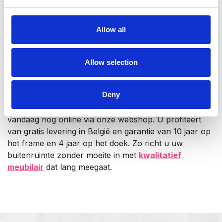
heeft
Let op stapelbaarheid voor efficiënte opslag
Allow all
Stem het design af op uw buitenruimte
Kies de juiste kleur van stof en onderstel die past
bij uw stijl
Allow selection
Bestel uw aluminium ligbed online
Deny
Overweegt u aluminium ligbedden aan te schaffen die
zowel comfortabel als duurzaam zijn? Bestel dan
vandaag nog online via onze webshop. U profiteert
van gratis levering in België en garantie van 10 jaar op
het frame en 4 jaar op het doek. Zo richt u uw
buitenruimte zonder moeite in met
kwalitatief
meubilair
dat lang meegaat.