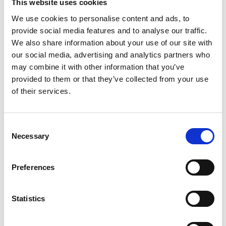
This website uses cookies
onderhouden?
We use cookies to personalise content and ads, to
provide social media features and to analyse our traffic.
Het onderhoud van aluminium ligbedden vraagt weinig
We also share information about your use of our site with
inspanning. Vaak volstaat het om het ligbed regelmatig
our social media, advertising and analytics partners who
af te spoelen met water om vuil en stof te verwijderen.
may combine it with other information that you’ve
Voor een grondigere reiniging kunt u gebruikmaken
provided to them or that they’ve collected from your use
van een mild schoonmaakmiddel zonder agressieve
of their services.
bestanddelen. Dankzij de roestvrije eigenschappen
blijven aluminium ligbedden ook bij langdurige
blootstelling aan zon en vocht in goede conditie.
Consent
Daarnaast kunt u steeds terecht bij onze eigen
Necessary
Selection
hersteldienst.
Hoe kiest u het juiste model?
Preferences
Bij het selecteren van de juiste aluminium ligbedden is
het belangrijk om rekening te houden met uw gebruik
Statistics
en voorkeuren. Let bij de
aankoop van uw ligbed
op
de volgende aspecten: