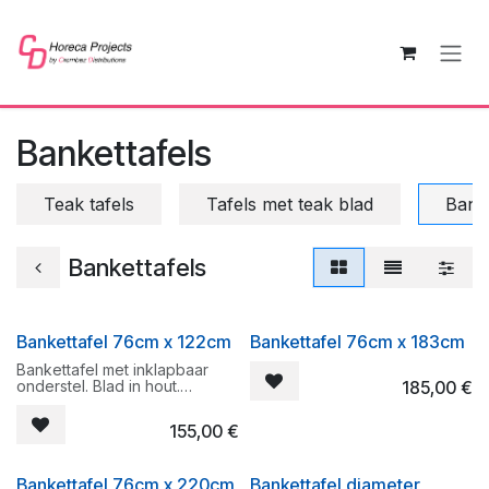
Overslaan naar inhoud
Bankettafels
Teak tafels
Tafels met teak blad
Banke
Bankettafels
Bankettafel 76cm x 122cm
Bankettafel 76cm x 183cm
Bankettafel met inklapbaar
onderstel. Blad in hout.
185,00
€
Afmetingen : rechthoekig
122cm x 76cm
155,00
€
Eenvoudig op te bergen door
de inklapbare poten.
Bankettafel 76cm x 220cm
Bankettafel diameter