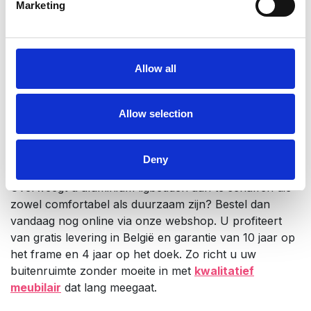
Marketing
Kies een model met verstelbare rugleuning voor
optimaal comfort
Bepaal of u een ligbed met of zonder wielen nodig
heeft
Allow all
Let op stapelbaarheid voor efficiënte opslag
Stem het design af op uw buitenruimte
Allow selection
Kies de juiste kleur van stof en onderstel die past
bij uw stijl
Bestel uw aluminium ligbed online
Deny
Overweegt u aluminium ligbedden aan te schaffen die
zowel comfortabel als duurzaam zijn? Bestel dan
vandaag nog online via onze webshop. U profiteert
van gratis levering in België en garantie van 10 jaar op
het frame en 4 jaar op het doek. Zo richt u uw
buitenruimte zonder moeite in met
kwalitatief
meubilair
dat lang meegaat.