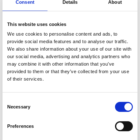
Consent
Details
About
Mail ons
This website uses cookies
We use cookies to personalise content and ads, to
Hoe moet u deze ligbedden
provide social media features and to analyse our traffic.
We also share information about your use of our site with
onderhouden?
our social media, advertising and analytics partners who
may combine it with other information that you’ve
Het onderhoud van aluminium ligbedden vraagt weinig
provided to them or that they’ve collected from your use
inspanning. Vaak volstaat het om het ligbed regelmatig
of their services.
af te spoelen met water om vuil en stof te verwijderen.
Voor een grondigere reiniging kunt u gebruikmaken
van een mild schoonmaakmiddel zonder agressieve
Consent
bestanddelen. Dankzij de roestvrije eigenschappen
Necessary
Selection
blijven aluminium ligbedden ook bij langdurige
blootstelling aan zon en vocht in goede conditie.
Daarnaast kunt u steeds terecht bij onze eigen
Preferences
hersteldienst.