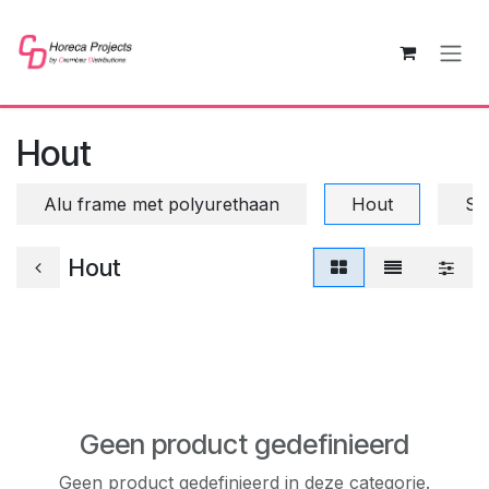
Overslaan naar inhoud
Hout
Alu frame met polyurethaan
Hout
St
Hout
Geen product gedefinieerd
Geen product gedefinieerd in deze categorie.