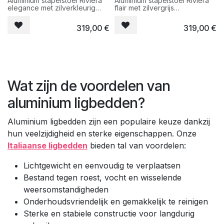
Aluminium stapelstoel Riviera
Aluminium stapelstoel Riviera
elegance met zilverkleurig
flair met zilvergrijs
gepoederlakt frame en D69
gepoederlakt frame en D86
zwarte stof. Zeer degelijke
taupe stof. Zeer degelijke
319,00
€
319,00
€
tuinstoel met ook aluminium
tuinstoel met teak op
armleuningen.
armleuningen.
Stapelbaar
Stapelbaar
Wat zijn de voordelen van
aluminium ligbedden?
Aluminium ligbedden zijn een populaire keuze dankzij
hun veelzijdigheid en sterke eigenschappen. Onze
Italiaanse ligbedden
bieden tal van voordelen:
Lichtgewicht en eenvoudig te verplaatsen
Bestand tegen roest, vocht en wisselende
weersomstandigheden
Onderhoudsvriendelijk en gemakkelijk te reinigen
Sterke en stabiele constructie voor langdurig