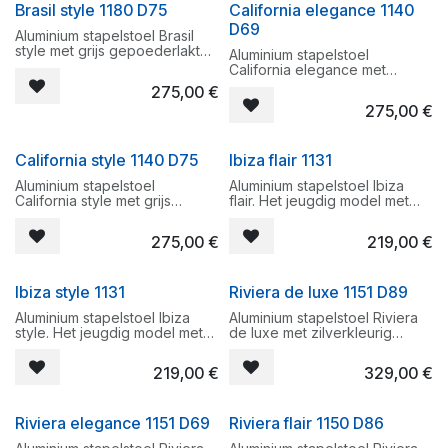
Brasil style 1180 D75
California elegance 1140
Stapelbaar
Stapelbaar
D69
Aluminium stapelstoel Brasil
style met grijs gepoederlakt
Aluminium stapelstoel
frame en D75 crema stof. Zeer
California elegance met
degelijke tuinstoel met teak
zilverkleurig gepoederlakt
275,00
€
op armleuningen.
frame en D69 zwarte stof.
275,00
€
Zeer degelijke tuinstoel met
Stapelbaar
ook aluminium armleuningen.
California style 1140 D75
Ibiza flair 1131
Stapelbaar
Aluminium stapelstoel
Aluminium stapelstoel Ibiza
California style met grijs
flair. Het jeugdig model met
gepoederlakt frame en D75
karatex bespanning. Zilvergrijs
crema stof. Zeer degelijke
gepoederlakt met taupe D86
275,00
€
219,00
€
tuinstoel met ook aluminium
bespanning.
armleuningen.
Stapelbaar
Ibiza style 1131
Riviera de luxe 1151 D89
Stapelbaar
Aluminium stapelstoel Ibiza
Aluminium stapelstoel Riviera
style. Het jeugdig model met
de luxe met zilverkleurig
karatex bespanning. Grijs
gepoederlakt frame en D89
gepoederlakt met crema D75
de luxe stof. Zeer degelijke
219,00
€
329,00
€
bespanning.
tuinstoel met ook aluminium
armleuningen.
Stapelbaar
Riviera elegance 1151 D69
Riviera flair 1150 D86
Stapelbaar