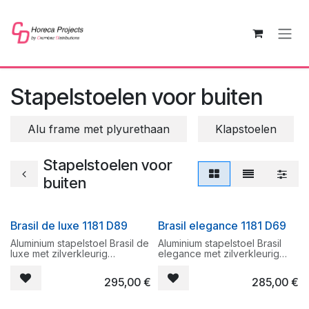
Overslaan naar inhoud
Stapelstoelen voor buiten
Alu frame met plyurethaan
Klapstoelen
Stapelstoelen voor
buiten
Brasil de luxe 1181 D89
Brasil elegance 1181 D69
Aluminium stapelstoel Brasil de
Aluminium stapelstoel Brasil
luxe met zilverkleurig
elegance met zilverkleurig
gepoederlakt frame en D89
gepoederlakt frame en D69
de luxe stof. Zeer degelijke
zwarte stof. Zeer degelijke
295,00
€
285,00
€
tuinstoel met ook aluminium
tuinstoel met ook aluminium
armleuningen.
armleuningen.