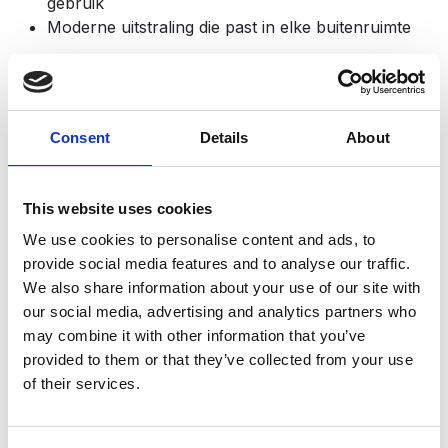
gebruik
Moderne uitstraling die past in elke buitenruimte
Heeft u nog vragen?
Consent
Details
About
This website uses cookies
Neem contact​ met ons op
We use cookies to personalise content and ads, to
provide social media features and to analyse our traffic.
Mail ons
We also share information about your use of our site with
our social media, advertising and analytics partners who
may combine it with other information that you’ve
provided to them or that they’ve collected from your use
of their services.
Hoe moet u deze ligbedden
onderhouden?