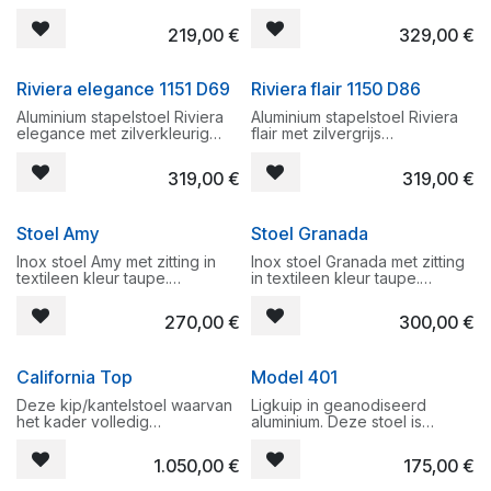
karatex bespanning. Grijs
gepoederlakt frame en D89
gepoederlakt met crema D75
de luxe stof. Zeer degelijke
219,00
€
329,00
€
bespanning.
tuinstoel met ook aluminium
armleuningen.
Stapelbaar
Riviera elegance 1151 D69
Riviera flair 1150 D86
Stapelbaar
Aluminium stapelstoel Riviera
Aluminium stapelstoel Riviera
elegance met zilverkleurig
flair met zilvergrijs
gepoederlakt frame en D69
gepoederlakt frame en D86
zwarte stof. Zeer degelijke
taupe stof. Zeer degelijke
319,00
€
319,00
€
tuinstoel met ook aluminium
tuinstoel met teak op
armleuningen.
armleuningen.
Stoel Amy
Stoel Granada
Stapelbaar
Stapelbaar
Inox stoel Amy met zitting in
Inox stoel Granada met zitting
textileen kleur taupe.
in textileen kleur taupe.
Afmetingen 57cm b x 64cm d
Afmetingen 54cm b x 60cm d
x 89cm hoog. Zitvlak is 46cm
x 85cm hoog. Zitvlak is 45cm
270,00
€
300,00
€
hoog. Armleuningen 66cm
hoog. Hoogste zijde
hoog.
armleuningen 61cm hoog.
California Top
Model 401
Zowel voor binnen als buiten
Zowel voor binnen als buiten
gebruik.
gebruik.
Deze kip/kantelstoel waarvan
Ligkuip in geanodiseerd
het kader volledig
aluminium. Deze stoel is
vervaardigd is uit aluminium
verstelbaar in 3 posities.
behoort bij de topklasse in zijn
1.050,00
€
175,00
€
segment. De doek zit volledig
Deze ligkuip is ideaal aan het
opgespannen in het kader
zwembad of op het strand. De