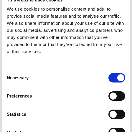
Sterke en stabiele constructie voor langdurig
We use cookies to personalise content and ads, to
gebruik
provide social media features and to analyse our traffic.
Moderne uitstraling die past in elke buitenruimte
We also share information about your use of our site with
our social media, advertising and analytics partners who
may combine it with other information that you’ve
Heeft u nog vragen?
provided to them or that they’ve collected from your use
of their services.
Neem contact​ met ons op
Consent
Necessary
Selection
Mail ons
Preferences
Statistics
Hoe moet u deze ligbedden