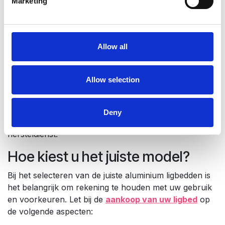
Marketing
onderhouden?
Het onderhoud van aluminium ligbedden vraagt weinig
inspanning. Vaak volstaat het om het ligbed regelmatig
Allow all
af te spoelen met water om vuil en stof te verwijderen.
Voor een grondigere reiniging kunt u gebruikmaken
van een mild schoonmaakmiddel zonder agressieve
Allow selection
bestanddelen. Dankzij de roestvrije eigenschappen
blijven aluminium ligbedden ook bij langdurige
blootstelling aan zon en vocht in goede conditie.
Deny
Daarnaast kunt u steeds terecht bij onze eigen
hersteldienst.
Hoe kiest u het juiste model?
Bij het selecteren van de juiste aluminium ligbedden is
het belangrijk om rekening te houden met uw gebruik
en voorkeuren. Let bij de
aankoop van uw ligbed
op
de volgende aspecten: