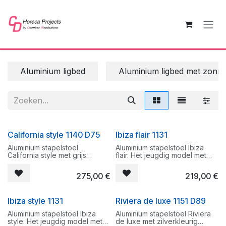
Overslaan naar inhoud
Aluminium ligbed
Aluminium ligbed met zonn
California style 1140 D75
Ibiza flair 1131
Aluminium stapelstoel
Aluminium stapelstoel Ibiza
California style met grijs
flair. Het jeugdig model met
gepoederlakt frame en D75
karatex bespanning. Zilvergrijs
crema stof. Zeer degelijke
gepoederlakt met taupe D86
275,00
€
219,00
€
tuinstoel met ook aluminium
bespanning.
armleuningen.
Stapelbaar
Ibiza style 1131
Riviera de luxe 1151 D89
Stapelbaar
Aluminium stapelstoel Ibiza
Aluminium stapelstoel Riviera
style. Het jeugdig model met
de luxe met zilverkleurig