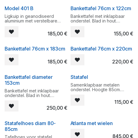
waardoor deze stoel top is
doek is vervangbaar indien
Model 401 B
Bankettafel 76cm x 122cm
qua ligcomfort.
nodig.
Ligkuip in geanodiseerd
Bankettafel met inklapbaar
aluminium met verstelbare
onderstel. Blad in hout.
armleuningen. Deze stoel is
Afmetingen : rechthoekig
verstelbaar in 3 posities.
122cm x 76cm
185,00
€
155,00
€
Deze ligkuip is ideaal aan het
Eenvoudig op te bergen door
zwembad of op het strand. De
de inklapbare poten.
Bankettafel 76cm x 183cm
Bankettafel 76cm x 220cm
doek is vervangbaar indien
nodig.
185,00
€
220,00
€
Bankettafel diameter
Statafel
153cm
Samenklapbaar metalen
onderstel. Hoogte 85cm.
Bankettafel met inklapbaar
Stretchen verkrijgbaar in het
onderstel. Blad in hout.
wit, zwart of rood.
Afmetingen : rond diameter
115,00
€
153cm.
250,00
€
Eenvoudig op te bergen door
de inklapbare poten.
Statafelhoes diam 80-
Atlanta met wielen
85cm
845,00
€
Tafelhoes voor statafel